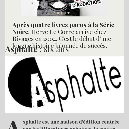
Après quatre livres parus à la Série
Noire
, Hervé Le Corre arrive chez
Rivages en 2004. C’est le début d’une
longue histoire jalonnée de succès.
Asphalte :
six ans
Lire la suite
→
17/05/2016
Polar
A
sphalte est une maison d’édition centrée
sur les littératures urbaines, la contre-