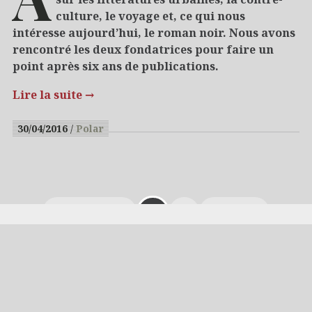
culture, le voyage et, ce qui nous
intéresse aujourd’hui, le roman noir. Nous avons
rencontré les deux fondatrices pour faire un
point après six ans de publications.
Lire la suite
→
30/04/2016
Polar
Précédent
1
2
Suiv.
© 2026
Milieu Hostile
-
Qui sommes-nous ?
-
Mentions
Légales
-
Contact
Webmaster
- Réalisation
Axeinformatique
- Design by
FreePixel
/
Hive
thème