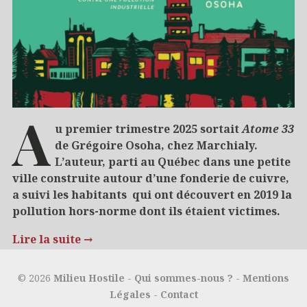
A
u premier trimestre 2025 sortait
Atome 33
de Grégoire Osoha, chez Marchialy.
L’auteur, parti au Québec dans une petite
ville construite autour d’une fonderie de cuivre,
a suivi les habitants qui ont découvert en 2019 la
pollution hors-norme dont ils étaient victimes.
Lire la suite
→
02/10/2025
5 raisons de…
© 2026
Milieu Hostile
-
Qui sommes-nous ?
-
Mentions
Légales
-
Contact