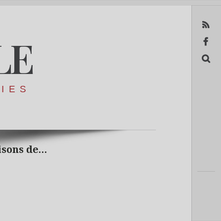
RSS
LE
Facebook
Recerca
RIES
isons de…