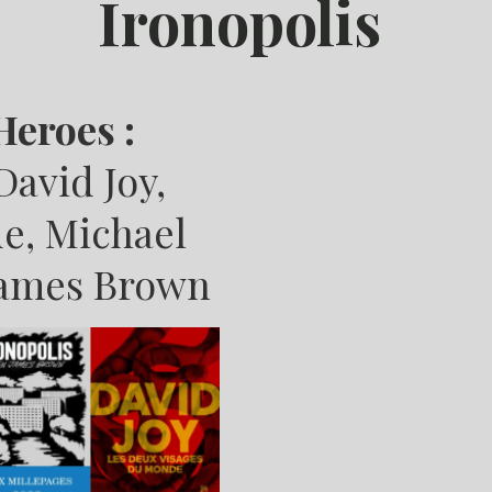
Ironopolis
Heroes :
David Joy,
e, Michael
James Brown
M