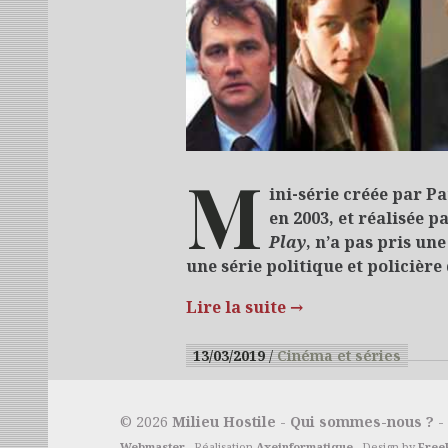
M
ini-série créée par P
en 2003, et réalisée p
Play
, n’a pas pris un
une série politique et policière 
Lire la suite
→
13/03/2019
Cinéma et séries
© 2026
Milieu Hostile
-
Qui sommes-nous ?
-
Webmaster
- Réalisation
Axeinformatique
- Design by
Free