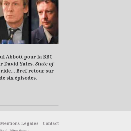
aul Abbott pour la BBC
ar David Yates,
State of
e ride… Bref retour sur
de six épisodes.
Mentions Légales
-
Contact
Pixel
/
Hive
thème