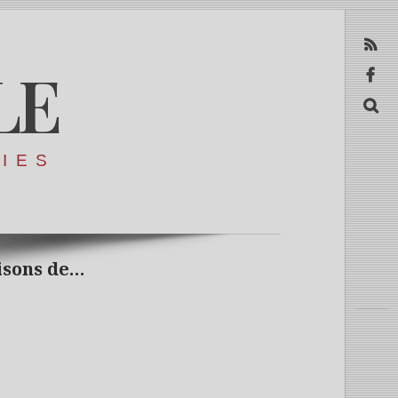
RSS
LE
Facebook
Recerca
RIES
isons de…