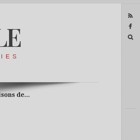
RSS
LE
Facebook
Recerca
RIES
isons de…