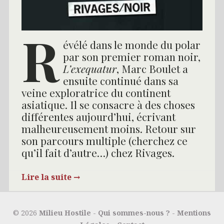
R
évélé dans le monde du polar
par son premier roman noir,
L’exequatur
, Marc Boulet a
ensuite continué dans sa
veine exploratrice du continent
asiatique. Il se consacre à des choses
différentes aujourd’hui, écrivant
malheureusement moins. Retour sur
son parcours multiple (cherchez ce
qu’il fait d’autre…) chez Rivages.
Lire la suite
→
19/10/2016
Polar
© 2026
Milieu Hostile
-
Qui sommes-nous ?
-
Mentions