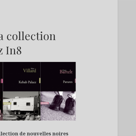
a collection
z In8
M
llection de nouvelles noires