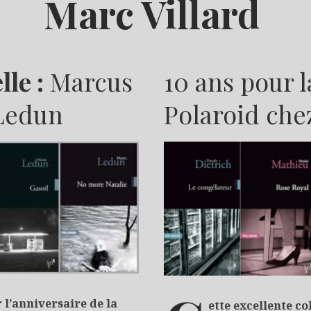
Marc Villard
lle :
Marcus
10 ans pour l
 Ledun
Polaroid che
M
 l’anniversaire de la
ette excellente co