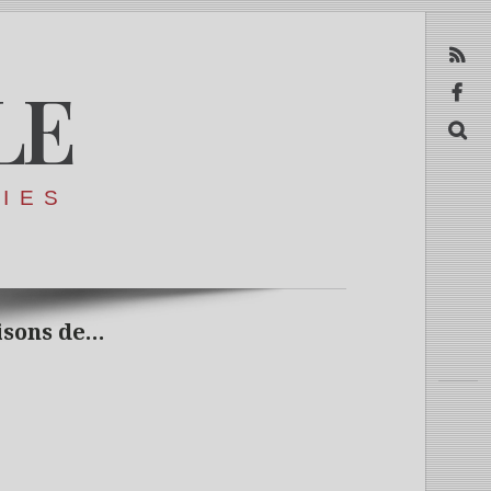
RSS
LE
Facebook
Recerca
RIES
isons de…