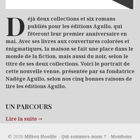
D
éjà deux collections et six romans
publiés pour les éditions Agullo, qui
fêteront leur premier anniversaire en
mai. Avec ses livres aux couvertures colorées et
énigmatiques, la maison se fait une place dans le
monde de la fiction, mais aussi du noir, selon le
titre de ses deux collections. Voici le portrait de
cette nouvelle venue, présentée par sa fondatrice
Nadège Agullo, selon nos cinq bonnes raisons de
lire les éditions Agullo.
UN PARCOURS
Lire la suite
→
17/01/2017
5 raisons de…
Polar
© 2026
Milieu Hostile
-
Qui sommes-nous ?
-
Mentions