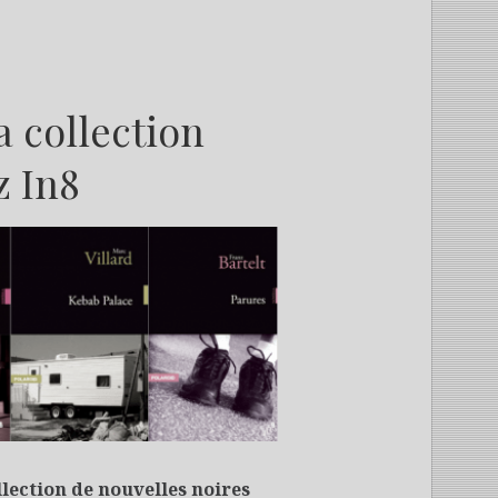
a collection
z In8
M
llection de nouvelles noires