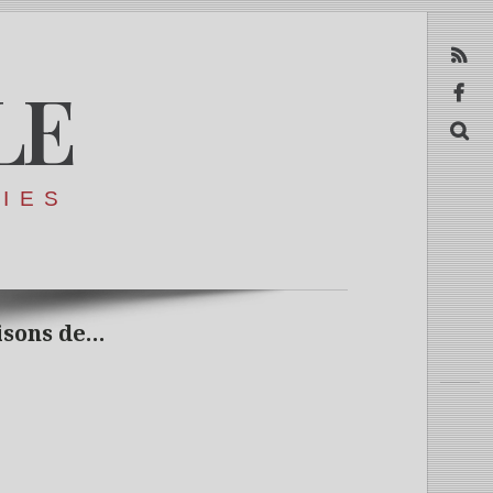
RSS
LE
Facebook
Recerca
RIES
isons de…