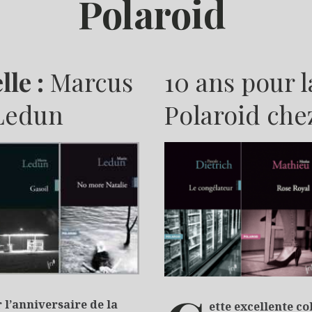
Polaroid
lle :
Marcus
10 ans pour l
 Ledun
Polaroid che
M
 l’anniversaire de la
ette excellente co