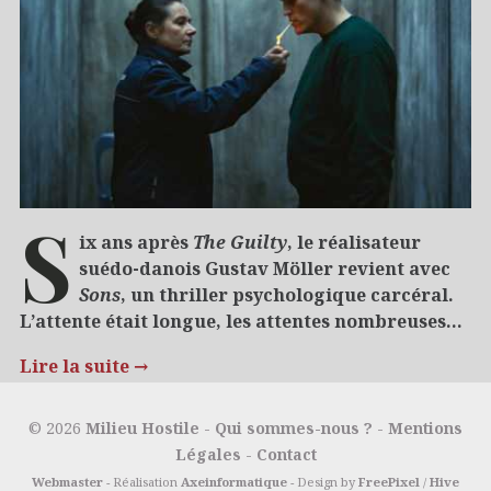
S
ix ans après
The Guilty
, le réalisateur
suédo-danois Gustav Möller revient avec
Sons
, un thriller psychologique carcéral.
L’attente était longue, les attentes nombreuses…
Lire la suite
→
16/07/2024
Cinéma et séries
© 2026
Milieu Hostile
-
Qui sommes-nous ?
-
Mentions
Légales
-
Contact
Webmaster
- Réalisation
Axeinformatique
- Design by
FreePixel
/
Hive