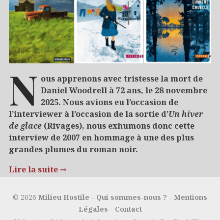
N
ous apprenons avec tristesse la mort de
Daniel Woodrell à 72 ans, le 28 novembre
2025. Nous avions eu l’occasion de
l’interviewer à l’occasion de la sortie d’
Un hiver
de glace
(Rivages), nous exhumons donc cette
interview de 2007 en hommage à une des plus
grandes plumes du roman noir.
Lire la suite
→
09/12/2025
Polar
© 2026
Milieu Hostile
-
Qui sommes-nous ?
-
Mentions
Légales
-
Contact