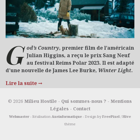
G
od’s Country
, premier film de l’américain
Julian Higgins, a reçu le prix Sang Neuf
au festival Reims Polar 2023. Il est adapté
d’une nouvelle de James Lee Burke,
Winter Light
.
Lire la suite
→
20/12/2023
Cinéma et séries
Polar
© 2026
Milieu Hostile
-
Qui sommes-nous ?
-
Mentions
Légales
-
Contact
Webmaster
- Réalisation
Axeinformatique
- Design by
FreePixel
/
Hive
thème