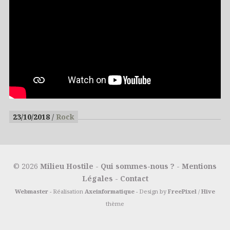
23/10/2018
Rock
© 2026
Milieu Hostile
-
Qui sommes-nous ?
-
Mentions
Légales
-
Contact
Webmaster
- Réalisation
Axeinformatique
- Design by
FreePixel
/
Hive
thème