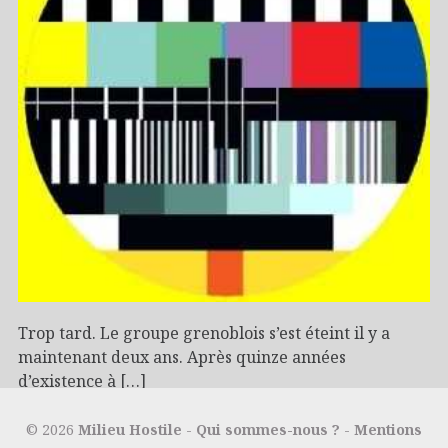
Trop tard. Le groupe grenoblois s’est éteint il y a
maintenant deux ans. Après quinze années
d’existence à […]
08/12/2016
Rock
© 2026
Milieu Hostile
-
Qui sommes-nous ?
-
Mentions