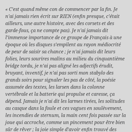
« C’est quand même con de commencer par la fin. Je
n’ai jamais rien écrit sur RIEN (enfin presque, c’était
ailleurs, une autre histoire, avec des corsets et des
garde-fous, ça ne compte pas). Je n’ai jamais dit
l’immense importance de ce groupe de Français à une
époque où les disques s’empilent au rayon médiocrité
de peur de saisir sa chance ; je n’ai jamais dit leurs
folies, leurs sourires malins au milieu du cinquantième
bridge tordu, je n’ai pas aligné les adjectifs érudit,
bruyant, inventif, je n’ai pas sorti mon stabylo des
grands soirs pour signaler les pas de côté, la poésie
assumée des textes, les larsen dans la colonne
vertébrale et la batterie qui propulse et caresse, ça
dépend. Jamais je n’ai dit les larmes tirées, les solitudes
au casque dans la foule et ces vagues en soulèvement,
les incendies de sternum, la main cent fois passée sur la
joue qui accroche, comme un pincement pour être bien
sûr de rêver ; la joie simple d’avoir enfin trouvé des