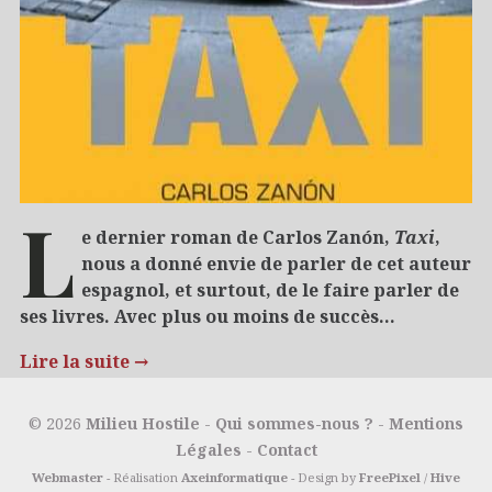
L
e dernier roman de Carlos Zanón,
Taxi
,
nous a donné envie de parler de cet auteur
espagnol, et surtout, de le faire parler de
ses livres. Avec plus ou moins de succès…
Lire la suite
→
12/12/2018
5 raisons de…
Polar
© 2026
Milieu Hostile
-
Qui sommes-nous ?
-
Mentions
Légales
-
Contact
Webmaster
- Réalisation
Axeinformatique
- Design by
FreePixel
/
Hive