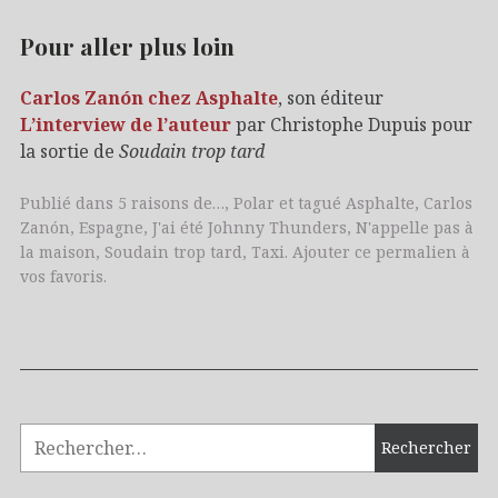
Pour aller plus loin
Carlos Zanón chez Asphalte
, son éditeur
L’interview de l’auteur
par Christophe Dupuis pour
la sortie de
Soudain trop tard
Publié dans
5 raisons de…
,
Polar
et tagué
Asphalte
,
Carlos
Zanón
,
Espagne
,
J'ai été Johnny Thunders
,
N'appelle pas à
la maison
,
Soudain trop tard
,
Taxi
. Ajouter
ce permalien
à
vos favoris.