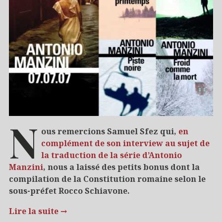
N
ous remercions Samuel Sfez qui,
en
complément de son interview au sujet de
la traduction de la série d’Antonio
Manzini
, nous a laissé des petits bonus dont la
compilation de
la Constitution romaine selon le
sous-préfet Rocco Schiavone.
Lire la suite
→