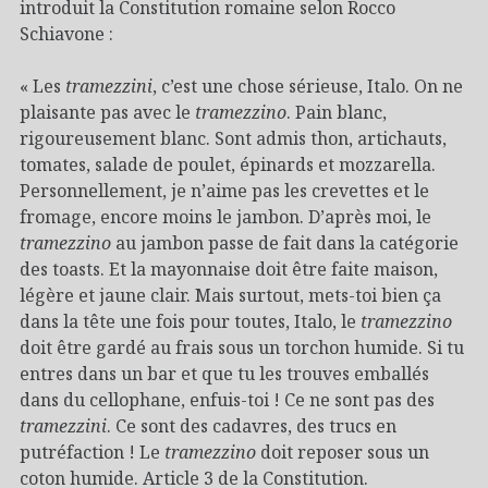
introduit la Constitution romaine selon Rocco
Schiavone :
« Les
tramezzini
, c’est une chose sérieuse, Italo. On ne
plaisante pas avec le
tramezzino
. Pain blanc,
rigoureusement blanc. Sont admis thon, artichauts,
tomates, salade de poulet, épinards et mozzarella.
Personnellement, je n’aime pas les crevettes et le
fromage, encore moins le jambon. D’après moi, le
tramezzino
au jambon passe de fait dans la catégorie
des toasts. Et la mayonnaise doit être faite maison,
légère et jaune clair. Mais surtout, mets-toi bien ça
dans la tête une fois pour toutes, Italo, le
tramezzino
doit être gardé au frais sous un torchon humide. Si tu
entres dans un bar et que tu les trouves emballés
dans du cellophane, enfuis-toi ! Ce ne sont pas des
tramezzini
. Ce sont des cadavres, des trucs en
putréfaction ! Le
tramezzino
doit reposer sous un
coton humide. Article 3 de la Constitution.