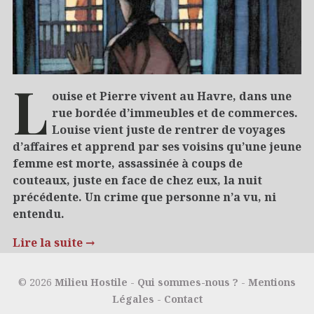
L
ouise et Pierre vivent au Havre, dans une
rue bordée d’immeubles et de commerces.
Louise vient juste de rentrer de voyages
d’affaires et apprend par ses voisins qu’une jeune
femme est morte, assassinée à coups de
couteaux, juste en face de chez eux, la nuit
précédente. Un crime que personne n’a vu, ni
entendu.
Lire la suite
→
28/06/2017
Cinéma et séries
© 2026
Milieu Hostile
-
Qui sommes-nous ?
-
Mentions
Légales
-
Contact