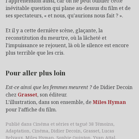
l’appréhension aussi, car on ne peut oublier cette
inévitable question qui plane au-dessus du film et de
ses spectateurs, « et nous, qu’aurions nous fait ? ».
Et il y a cette dernière scène, glaçante, la
reconstitution du meurtre, où la lâcheté et
l’impuissance se rejouent, là où le silence est encore
plus terrible que les cris.
Pour aller plus loin
Est-ce ainsi que les femmes meurent ?
de Didier Decoin
chez
Grasset
, son éditeur.
L’illustration, dans son ensemble, de
Miles Hyman
pour l’affiche du film.
Publié dans
Cinéma et séries
et tagué
38 Témoins
,
Adaptation
,
Cinéma
,
Didier Decoin
,
Grasset
,
Lucas
Belvaux
,
Miles Hyman
,
Sophie Quinton
,
Yvan Attal
.