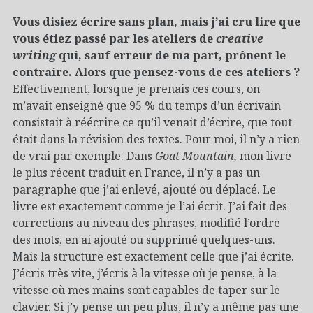
Vous disiez écrire sans plan, mais j’ai cru lire que
vous étiez passé par les ateliers de
creative
writing
qui, sauf erreur de ma part, prônent le
contraire. Alors que pensez-vous de ces ateliers ?
Effectivement, lorsque je prenais ces cours, on
m’avait enseigné que 95 % du temps d’un écrivain
consistait à réécrire ce qu’il venait d’écrire, que tout
était dans la révision des textes. Pour moi, il n’y a rien
de vrai par exemple. Dans
Goat Mountain,
mon livre
le plus récent traduit en France, il n’y a pas un
paragraphe que j’ai enlevé, ajouté ou déplacé. Le
livre est exactement comme je l’ai écrit. J’ai fait des
corrections au niveau des phrases, modifié l’ordre
des mots, en ai ajouté ou supprimé quelques-uns.
Mais la structure est exactement celle que j’ai écrite.
J’écris très vite, j’écris à la vitesse où je pense, à la
vitesse où mes mains sont capables de taper sur le
clavier. Si j’y pense un peu plus, il n’y a même pas une