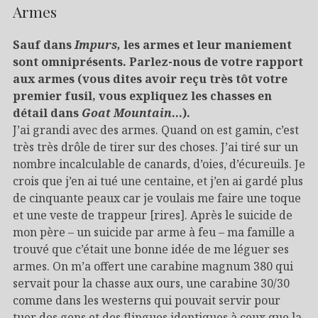
Armes
Sauf dans
Impurs,
les armes et leur maniement
sont omniprésents. Parlez-nous de votre rapport
aux armes (vous dites avoir reçu très tôt votre
premier fusil, vous expliquez les chasses en
détail dans
Goat Mountain
…).
J’ai grandi avec des armes. Quand on est gamin, c’est
très très drôle de tirer sur des choses. J’ai tiré sur un
nombre incalculable de canards, d’oies, d’écureuils. Je
crois que j’en ai tué une centaine, et j’en ai gardé plus
de cinquante peaux car je voulais me faire une toque
et une veste de trappeur [rires]. Après le suicide de
mon père – un suicide par arme à feu – ma famille a
trouvé que c’était une bonne idée de me léguer ses
armes. On m’a offert une carabine magnum 380 qui
servait pour la chasse aux ours, une carabine 30/30
comme dans les westerns qui pouvait servir pour
tuer des gens et des flingues identiques à ceux que la