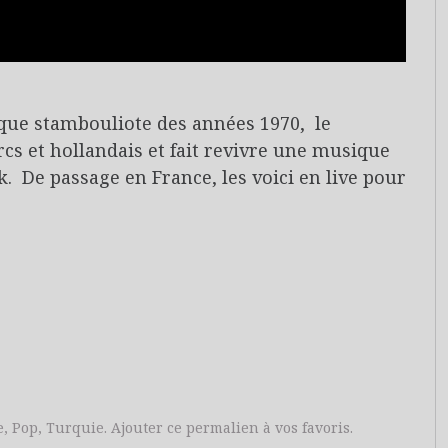
ique stambouliote des années 1970, le
s et hollandais et fait revivre une musique
k. De passage en France, les voici en live pour
e
,
Pop
,
Turquie
. Ajouter
ce permalien
à vos favoris.