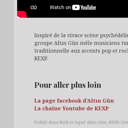
Inspiré de la vivace scène psychédél
groupe Altın Gün mêle musiciens turc
traditionnelle aux accents pop et roc
KEXP.
Pour aller plus loin
La page facebook d’Altın Gün
La chaîne Youtube de KEXP
Publié dans
Rock
et tagué
Altın Gün
,
KEXP
,
Liv