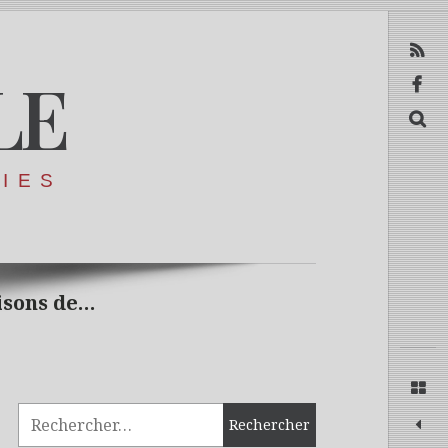
RSS
LE
Facebook
Recerca
RIES
isons de…