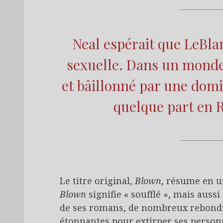
Neal espérait que LeBla
sexuelle. Dans un monde i
et bâillonné par une dom
quelque part en 
Le titre original,
Blown
, résume en un
Blown
signifie « soufflé », mais aussi 
de ses romans, de nombreux rebondi
étonnantes pour extirper ses personn