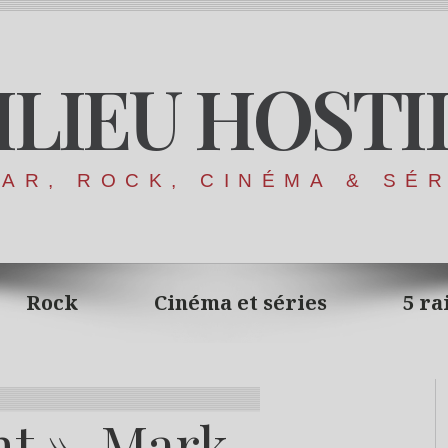
ILIEU HOSTI
AR, ROCK, CINÉMA & SÉ
Rock
Cinéma et séries
5 ra
nt », Mark