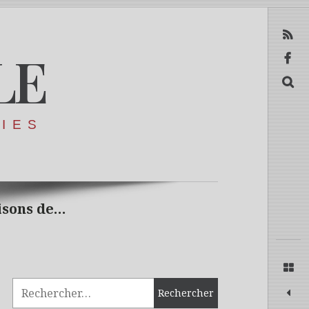
RSS
LE
Facebook
Recerca
RIES
isons de…