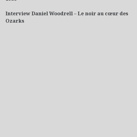
Interview Daniel Woodrell – Le noir au cœur des
Ozarks
5 raisons de… Étincelles rebelles de Macodou
Attolodé
Archives
© 2026
Milieu Hostile
-
Qui sommes-nous ?
-
Mentions
Légales
-
Contact
Webmaster
- Réalisation
Axeinformatique
- Design by
FreePixel
/
Hive
thème