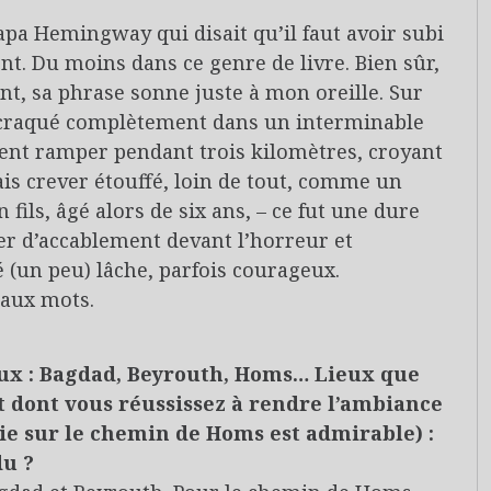
Papa Hemingway qui disait qu’il faut avoir subi
nt. Du moins dans ce genre de livre. Bien sûr,
t, sa phrase sonne juste à mon oreille. Sur
ai craqué complètement dans un interminable
ment ramper pendant trois kilomètres, croyant
lais crever étouffé, loin de tout, comme un
fils, âgé alors de six ans, – ce fut une dure
eurer d’accablement devant l’horreur et
té (un peu) lâche, parfois courageux.
 aux mots.
eux : Bagdad, Beyrouth, Homs… Lieux que
t dont vous réussissez à rendre l’ambiance
tie sur le chemin de Homs est admirable) :
du ?