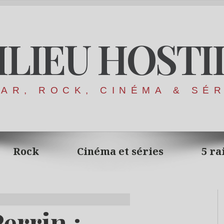
ILIEU HOSTI
AR, ROCK, CINÉMA & SÉ
Rock
Cinéma et séries
5 ra
errin :