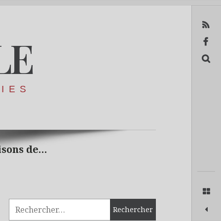
RSS
LE
Facebook
Recerca
RIES
isons de…