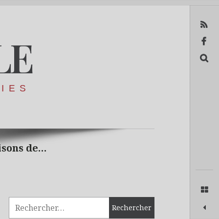
RSS
LE
Facebook
Recerca
RIES
isons de…