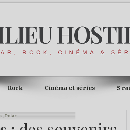
ILIEU HOSTI
AR, ROCK, CINÉMA & SÉ
Rock
Cinéma et séries
5 ra
es
,
Polar
s :
des souvenirs