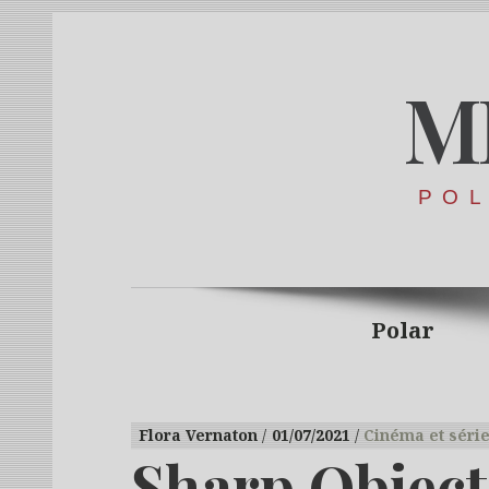
M
POL
Polar
Flora Vernaton
01/07/2021
Cinéma et séri
Sharp Object